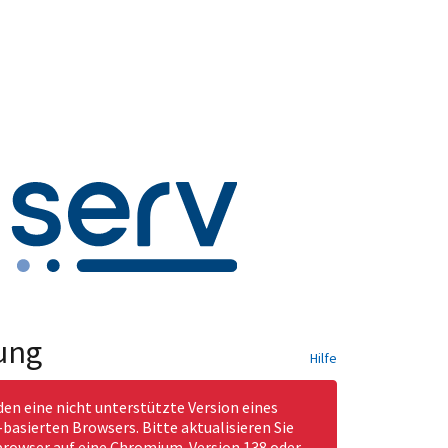
ung
Hilfe
den eine nicht unterstützte Version eines
asierten Browsers. Bitte aktualisieren Sie
rowser auf eine Chromium-Version 138 oder