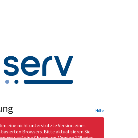
ung
Hilfe
den eine nicht unterstützte Version eines
asierten Browsers. Bitte aktualisieren Sie
rowser auf eine Chromium-Version 138 oder